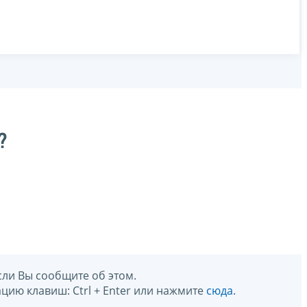
?
сли Вы сообщите об этом.
цию клавиш: Ctrl + Enter или нажмите
сюда
.