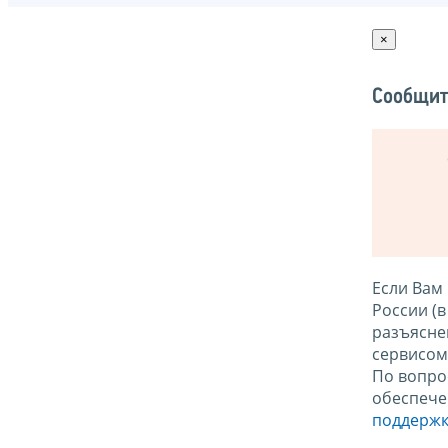
×
Сообщит
Если Вам
России (
разъясне
сервисо
По вопро
обеспече
поддержк