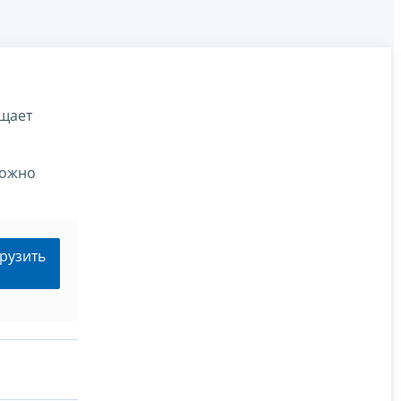
щает
можно
рузить