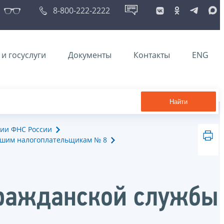
8-800-222-2222
и госуслуги
Документы
Контакты
ENG
Найти
ии ФНС России
йшим налогоплательщикам № 8
гражданской службы