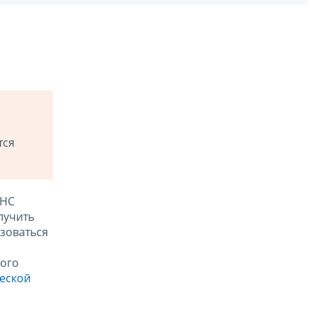
тся
ФНС
лучить
зоваться
ого
ческой