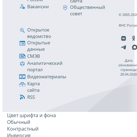
сайта
Вакансии
Общественный
совет
© 2005-202
ФНС Росси
Открытое
ведомство
Открытые
данные
СМЭВ
Дата
Аналитический
обновлени
портал
страницы
28.04.2020
Видеоматериалы
Карта
сайта
RSS
Цвет шрифта и фона
Обычный
Контрастный
Инверсия