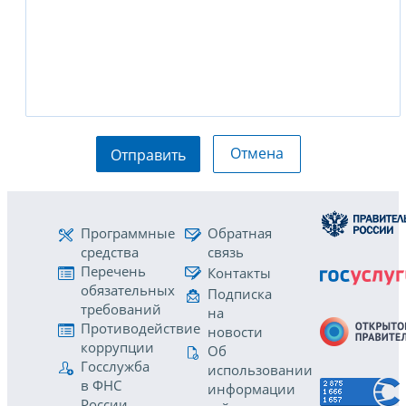
Отмена
Отправить
Программные
Обратная
средства
связь
Перечень
Контакты
обязательных
Подписка
требований
на
Противодействие
новости
коррупции
Об
Госслужба
использовании
в ФНС
информации
России