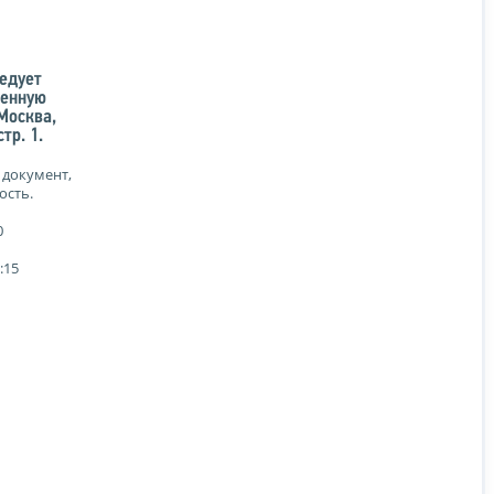
едует
венную
 Москва,
тр. 1.
 документ,
ость.
0
:15