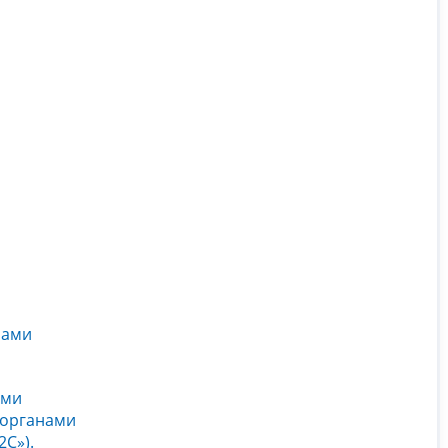
нами
ами
 органами
С»).