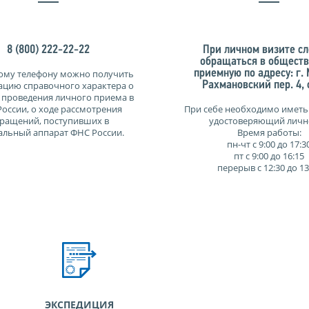
8 (800) 222-22-22
При личном визите сл
обращаться в общест
ому телефону можно получить
приемную по адресу: г.
цию справочного характера о
Рахмановский пер. 4, с
 проведения личного приема в
оссии, о ходе рассмотрения
При себе необходимо иметь
ращений, поступивших в
удостоверяющий личн
альный аппарат ФНС России.
Время работы:
пн-чт с 9:00 до 17:3
пт с 9:00 до 16:15
перерыв с 12:30 до 13
ЭКСПЕДИЦИЯ