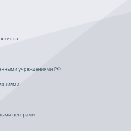
региона
твенными учреждениями РФ
изациями
ными центрами