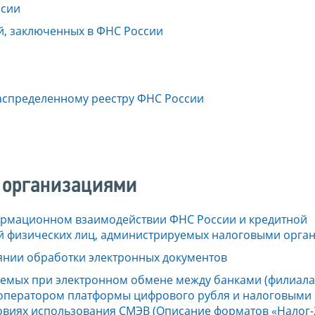
ссии
й, заключенных в ФНС России
аспределенному реестру ФНС России
 организациями
ормационном взаимодействии ФНС России и кредитной
й физических лиц, администрируемых налоговыми орга
янии обработки электронных документов
емых при электронном обмене между банками (филиал
, оператором платформы цифрового рубля и налоговыми
овиях использования СМЭВ (Описание форматов «Налог-2