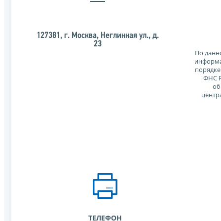
127381, г. Москва, Неглинная ул., д.
23
По данн
информа
порядке
ФНС Р
об
центр
ТЕЛЕФОН