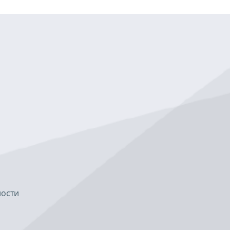
ности