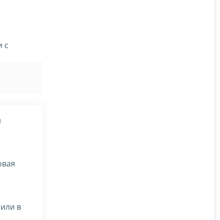
 с
и
овая
сили в