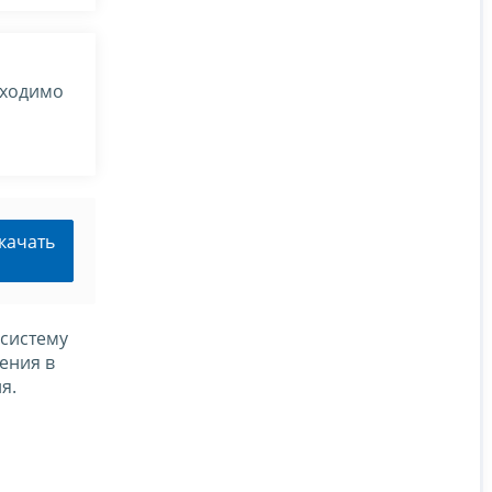
бходимо
качать
 систему
ения в
я.