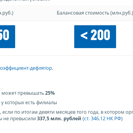
.руб.)
Балансовая стоимость (млн.руб.
50
< 200
коэффициент-дефлятор
.
не может превышать
25%
 у которых есть филиалы
 если по итогам девяти месяцев того года, в котором о
ды не превысили
337,5 млн. рублей
(
ст. 346.12 НК РФ
)