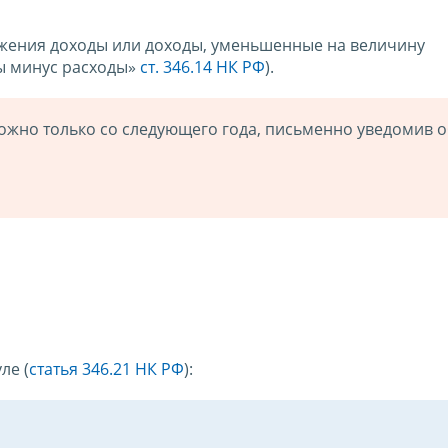
жения доходы или доходы, уменьшенные на величину
ы минус расходы»
ст. 346.14 НК РФ
).
жно только со следующего года, письменно уведомив о
ле (
статья 346.21 НК РФ
):