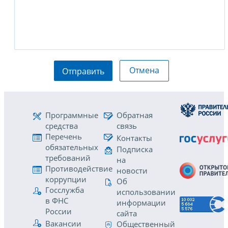
Отмена
Отправить
Программные
Обратная
средства
связь
Перечень
Контакты
обязательных
Подписка
требований
на
Противодействие
новости
коррупции
Об
Госслужба
использовании
в ФНС
информации
России
сайта
Вакансии
Общественный