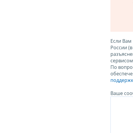
Если Вам
России (
разъясне
сервисо
По вопро
обеспече
поддержк
Ваше соо