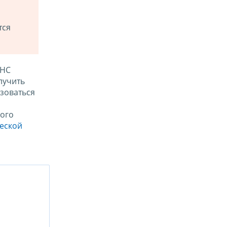
тся
ФНС
лучить
зоваться
ого
ческой