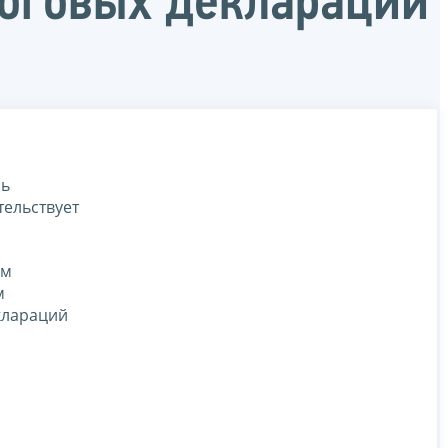
логовых деклараций
нь
тельствует
ым
м
клараций