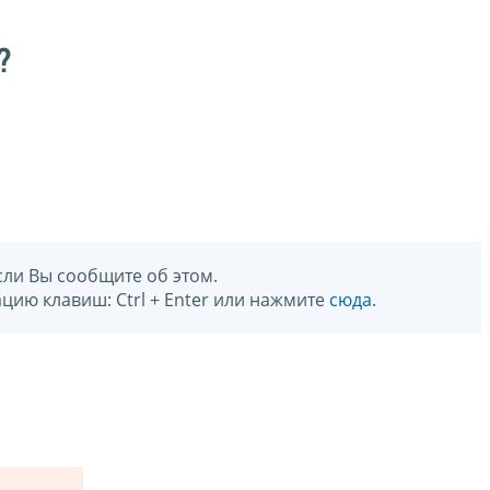
?
сли Вы сообщите об этом.
цию клавиш: Ctrl + Enter или нажмите
сюда
.