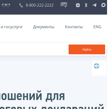
8-800-222-2222
и госуслуги
Документы
Контакты
ENG
Найти
ношений для