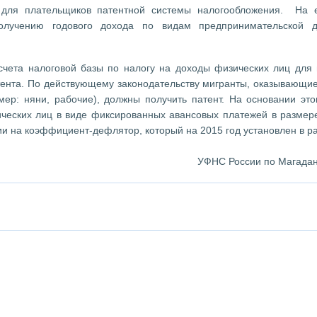
 для плательщиков патентной системы налогообложения. На 
олучению годового дохода по видам предпринимательской де
чета налоговой базы по налогу на доходы физических лиц для 
тента. По действующему законодательству мигранты, оказывающи
ер: няни, рабочие), должны получить патент. На основании это
ческих лиц в виде фиксированных авансовых платежей в размере
ции на коэффициент-дефлятор, который на 2015 год установлен в р
УФНС России по Магадан