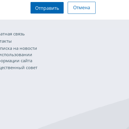
Отмена
Отправить
атная связь
такты
писка на новости
использовании
ормации сайта
ественный совет