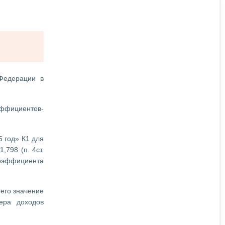
Федерации в
ффициентов-
 год» К1 для
,798 (п. 4ст.
коэффициента
его значение
ера доходов