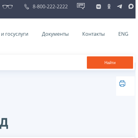
8-800-222-2222
и госуслуги
Документы
Контакты
ENG
Найти
од