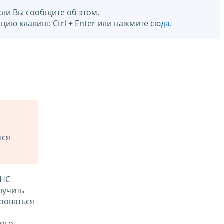
сли Вы сообщите об этом.
цию клавиш: Ctrl + Enter или нажмите
сюда
.
тся
ФНС
лучить
зоваться
ого