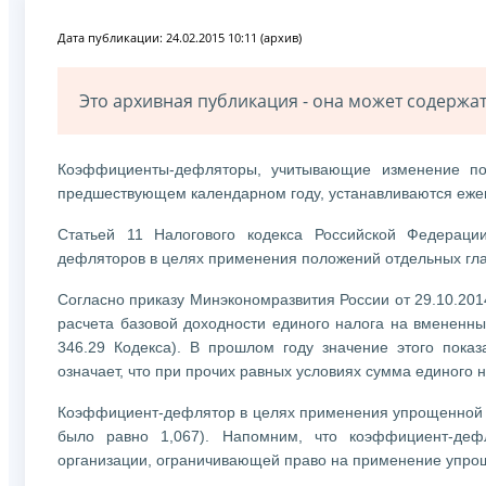
Дата публикации: 24.02.2015 10:11 (архив)
Это архивная публикация - она может содерж
Коэффициенты-дефляторы, учитывающие изменение пот
предшествующем календарном году, устанавливаются еже
Статьей 11 Налогового кодекса Российской Федераци
дефляторов в целях применения положений отдельных глав
Согласно приказу Минэкономразвития России от 29.10.20
расчета базовой доходности единого налога на вмененный
346.29 Кодекса). В прошлом году значение этого пок
означает, что при прочих равных условиях сумма единого н
Коэффициент-дефлятор в целях применения упрощенной си
было равно 1,067). Напомним, что коэффициент-деф
организации, ограничивающей право на применение упро