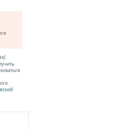
тся
ФНС
лучить
зоваться
ого
ческой