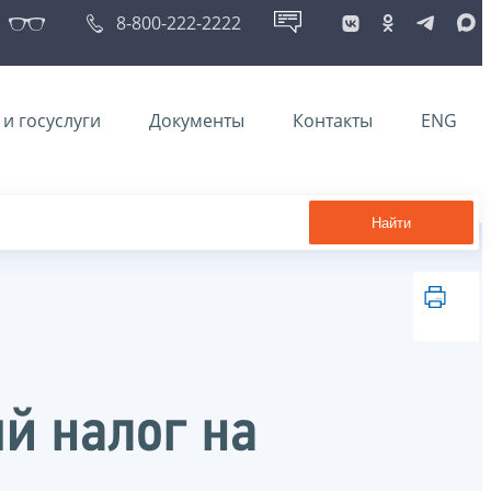
8-800-222-2222
и госуслуги
Документы
Контакты
ENG
Найти
й налог на