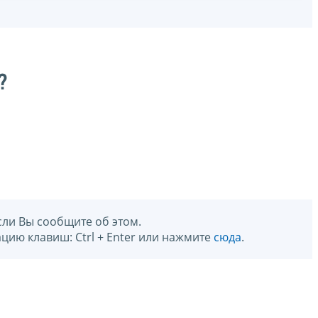
?
сли Вы сообщите об этом.
цию клавиш: Ctrl + Enter или нажмите
сюда
.