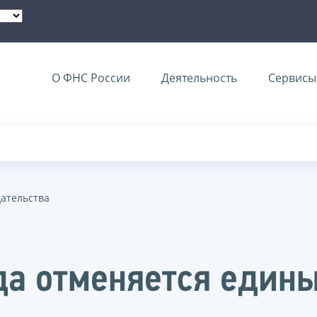
О ФНС России
Деятельность
Сервисы 
дательства
да отменяется едины