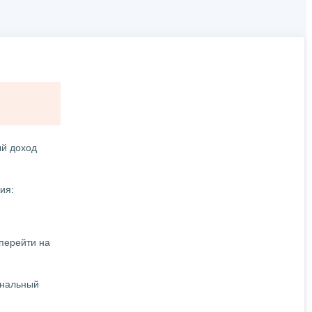
ый доход
ия:
перейти на
ональный