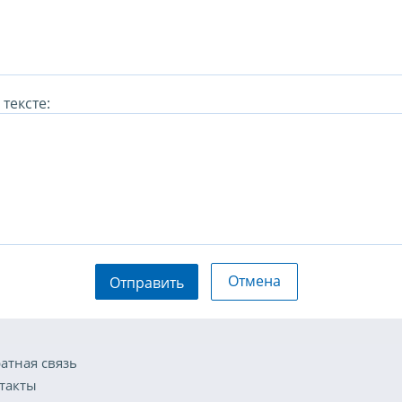
тексте:
Отмена
Отправить
атная связь
такты