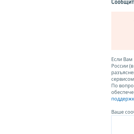
Сообщит
Если Вам
России (
разъясне
сервисо
По вопро
обеспече
поддержк
Ваше соо