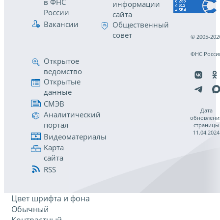
в ФНС
информации
России
сайта
Вакансии
Общественный
совет
© 2005-202
ФНС Росси
Открытое
ведомство
Открытые
данные
СМЭВ
Дата
Аналитический
обновлени
портал
страницы
11.04.2024
Видеоматериалы
Карта
сайта
RSS
Цвет шрифта и фона
Обычный