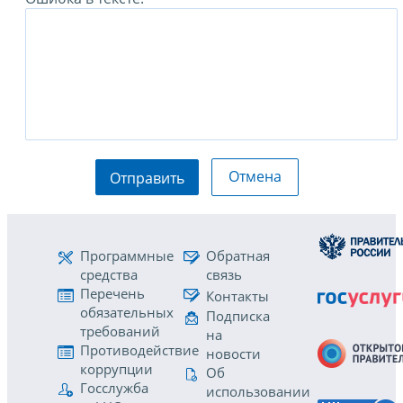
Отмена
Отправить
Программные
Обратная
средства
связь
Перечень
Контакты
обязательных
Подписка
требований
на
Противодействие
новости
коррупции
Об
Госслужба
использовании