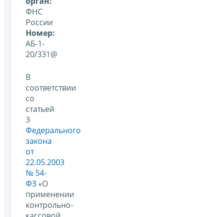
орган:
ФНС
России
Номер:
АБ-1-
20/331@
В
соответствии
со
статьей
3
Федерального
закона
от
22.05.2003
№ 54-
ФЗ
«О
применении
контрольно-
кассовой