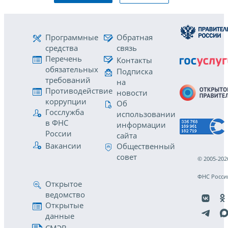
Программные
Обратная
средства
связь
Перечень
Контакты
обязательных
Подписка
требований
на
Противодействие
новости
коррупции
Об
Госслужба
использовании
в ФНС
информации
России
сайта
Вакансии
Общественный
совет
© 2005-202
ФНС Росси
Открытое
ведомство
Открытые
данные
СМЭВ