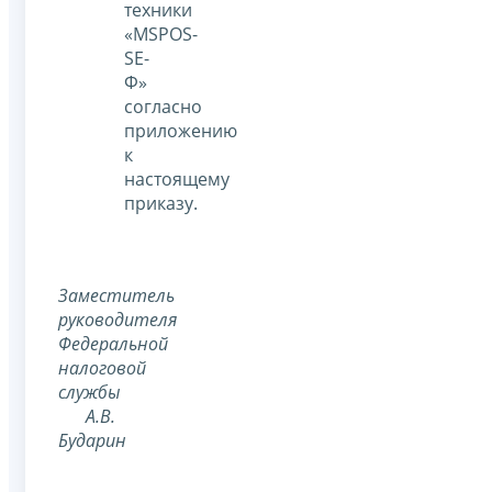
техники
«MSPOS-
SE-
Ф»
согласно
приложению
к
настоящему
приказу.
Заместитель
руководителя
Федеральной
налоговой
службы
А.В.
Бударин