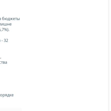
 в бюджеты
злишне
,7%).
- 32
,
ства
орядке