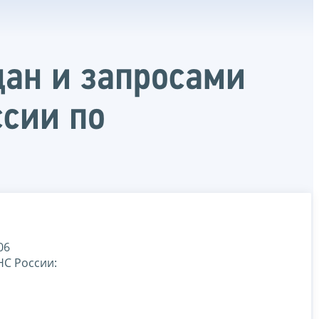
дан и запросами
сии по
06
НС России: