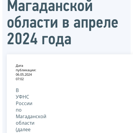
Магаданской
области в апреле
2024 года
Дата
публикации:
06.05.2024
07:02
В
УФНС
России
по
Магаданской
области
(далее