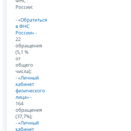
ФНС
России:
-
«Обратиться
в ФНС
России»
-
22
обращения
(5,1 %
от
общего
числа);
-
«Личный
кабинет
физического
лица»
-
164
обращения
(37,7%);
-
«Личный
кабинет