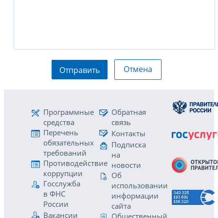
Отмена
Отправить
Программные
Обратная
средства
связь
Перечень
Контакты
обязательных
Подписка
требований
на
Противодействие
новости
коррупции
Об
Госслужба
использовании
в ФНС
информации
России
сайта
Вакансии
Общественный