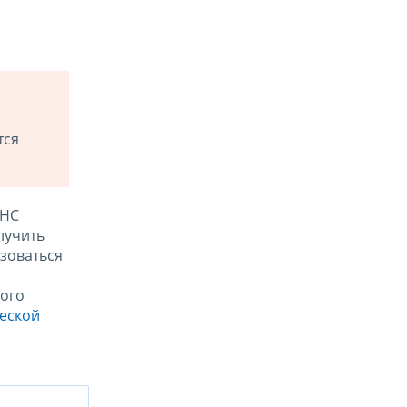
тся
ФНС
лучить
зоваться
ого
ческой