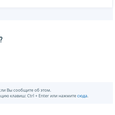
?
сли Вы сообщите об этом.
цию клавиш: Ctrl + Enter или нажмите
сюда
.