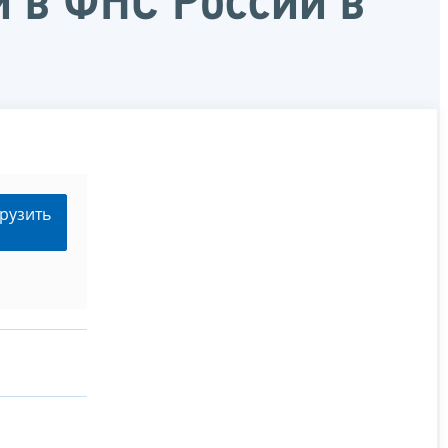
 в ФНС России в
рузить