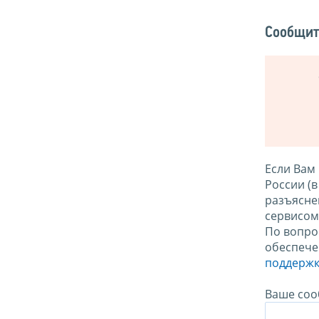
Сообщит
Если Вам
России (
разъясне
сервисо
По вопро
обеспече
поддержк
Ваше соо