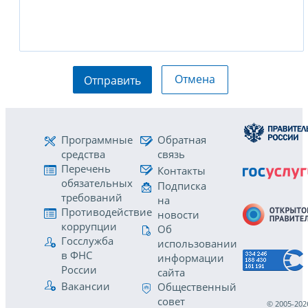
Отмена
Отправить
Программные
Обратная
средства
связь
Перечень
Контакты
обязательных
Подписка
требований
на
Противодействие
новости
коррупции
Об
Госслужба
использовании
в ФНС
информации
России
сайта
Вакансии
Общественный
совет
© 2005-202