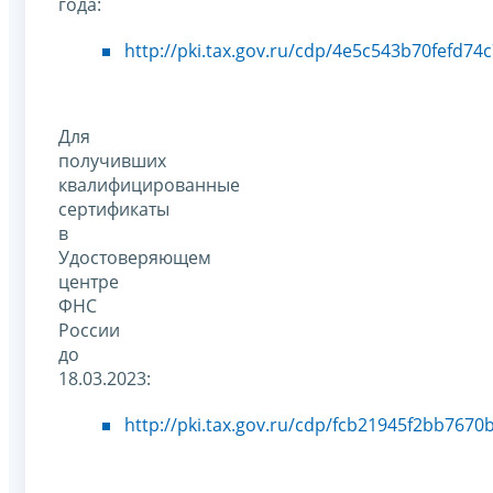
года:
http://pki.tax.gov.ru/cdp/4e5c543b70fefd7
Для
получивших
квалифицированные
сертификаты
в
Удостоверяющем
центре
ФНС
России
до
18.03.2023:
http://pki.tax.gov.ru/cdp/fcb21945f2bb767