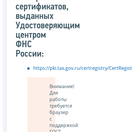
сертификатов,
выданных
Удостоверяющим
центром
ФНС
России:
https://pki.tax.gov.ru/certregistry/CertRegis
Внимание!
Для
работы
требуется
браузер
с
поддержкой
ГОСТ