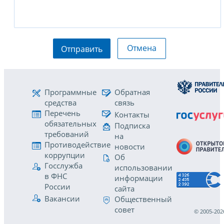
Отмена
Отправить
Программные
Обратная
средства
связь
Перечень
Контакты
обязательных
Подписка
требований
на
Противодействие
новости
коррупции
Об
Госслужба
использовании
в ФНС
информации
России
сайта
Вакансии
Общественный
совет
© 2005-202