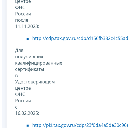
центре
ФНС
России
после
11.11.2023:
http://cdp.tax.gov.ru/cdp/d156fb382c4c55a
Для
получивших
квалифицированные
сертификаты
в
Удостоверяющем
центре
ФНС
России
с
16.02.2025:
http://pki.tax.gov.ru/cdp/23f0da4a5de30c9