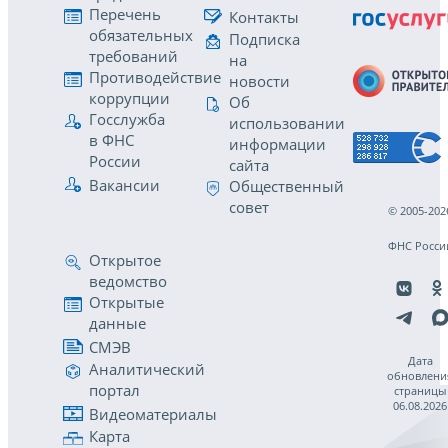
Перечень
Контакты
обязательных
Подписка
требований
на
Противодействие
новости
коррупции
Об
Госслужба
использовании
в ФНС
информации
России
сайта
Вакансии
Общественный
совет
© 2005-202
ФНС Росси
Открытое
ведомство
Открытые
данные
СМЭВ
Дата
Аналитический
обновлени
портал
страницы
06.08.2026
Видеоматериалы
Карта