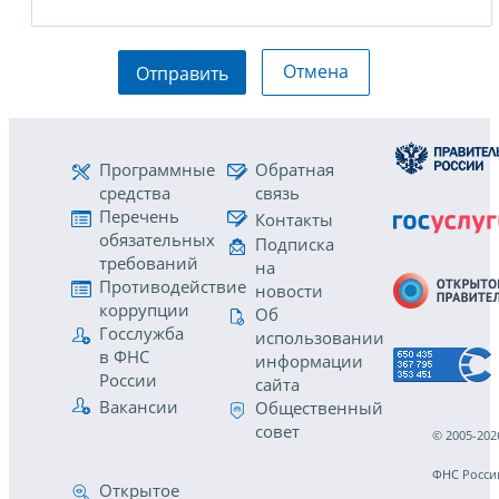
Отмена
Отправить
Программные
Обратная
средства
связь
Перечень
Контакты
обязательных
Подписка
требований
на
Противодействие
новости
коррупции
Об
Госслужба
использовании
в ФНС
информации
России
сайта
Вакансии
Общественный
совет
© 2005-202
ФНС Росси
Открытое