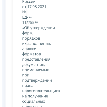
России
от 17.08.2021
№
ЕД-7-
11/755@
«Об утверждении
форм,
порядков
их заполнения,
а также
форматов
представления
документов,
применяемых
при
подтверждении
права
налогоплательщика
на получение
социальных
налоговых