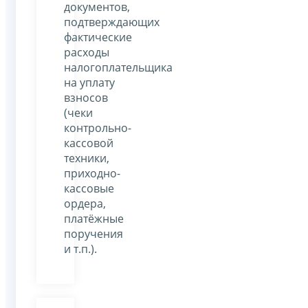
документов,
подтверждающих
фактические
расходы
налогоплательщика
на уплату
взносов
(чеки
контрольно-
кассовой
техники,
приходно-
кассовые
ордера,
платёжные
поручения
и т.п.).