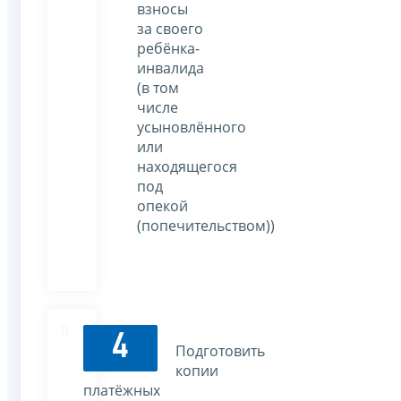
взносы
за своего
ребёнка-
инвалида
(в том
числе
усыновлённого
или
находящегося
под
опекой
(попечительством))
4
Подготовить
копии
платёжных