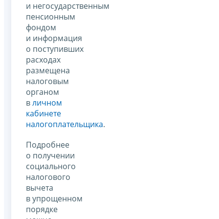
и негосударственным
пенсионным
фондом
и информация
о поступивших
расходах
размещена
налоговым
органом
в
личном
кабинете
налогоплательщика
.
Подробнее
о получении
социального
налогового
вычета
в упрощенном
порядке