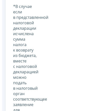
*В случае
если
в представленной
налоговой
декларации
исчислена
сумма
налога
к возврату
из бюджета,
вместе
с налоговой
декларацией
можно
подать
в налоговый
орган
соответствующее
заявление
для