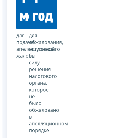
месяц
год
для
для
подачи
обжалования,
апелляционной
вступившего
жалобы
в
силу
решения
налогового
органа,
которое
не
было
обжаловано
в
апелляционном
порядке