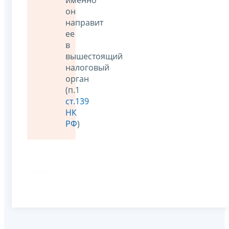
именно
он
направит
ее
в
вышестоящий
налоговый
орган
(п.1
ст.139
НК
РФ
)