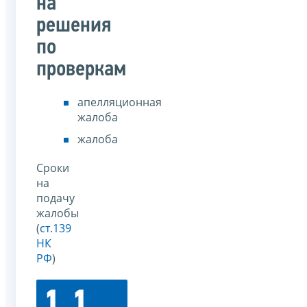
на
решения
по
проверкам
апелляционная
жалоба
жалоба
Сроки
на
подачу
жалобы
(
ст.139
НК
РФ
)
1
1