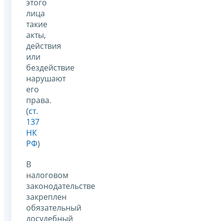
этого
лица
такие
акты,
действия
или
бездействие
нарушают
его
права.
(
ст.
137
НК
РФ
)
В
налоговом
законодательстве
закреплен
обязательный
досудебный