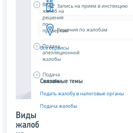
Виды
Запись на прием в инспекцию
жалоб на
решения
по
Решения по жалобам
проверкам
Подача
Все сервисы
апелляционной
жалобы
Подача
жалобы
Связанные темы
Подать жалобу в налоговые органы
Подача жалобы
Виды
жалоб