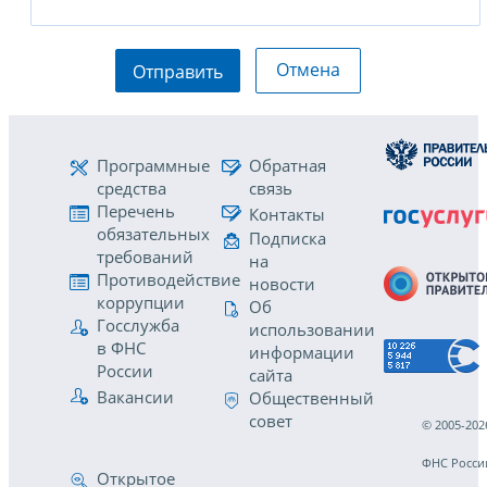
Отмена
Отправить
Программные
Обратная
средства
связь
Перечень
Контакты
обязательных
Подписка
требований
на
Противодействие
новости
коррупции
Об
Госслужба
использовании
в ФНС
информации
России
сайта
Вакансии
Общественный
совет
© 2005-202
ФНС Росси
Открытое