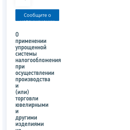
Сообщите о
неприменении
налоговым
органом
О
указанного
применении
письма
упрощенной
системы
налогообложения
при
осуществлении
производства
и
(или)
торговли
ювелирными
и
другими
изделиями