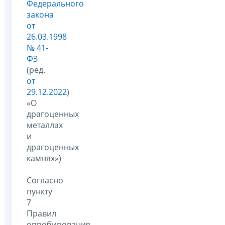
Федерального
закона
от
26.03.1998
№ 41-
ФЗ
(ред.
от
29.12.2022
)
«О
драгоценных
металлах
и
драгоценных
камнях»)
Согласно
пункту
7
Правил
опробирования,