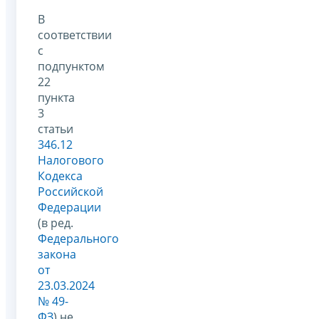
В
соответствии
с
подпунктом
22
пункта
3
статьи
346.12
Налогового
Кодекса
Российской
Федерации
(в ред.
Федерального
закона
от
23.03.2024
№ 49-
ФЗ
) не