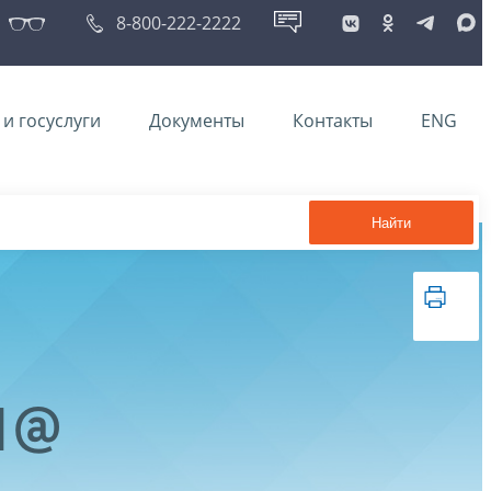
8-800-222-2222
и госуслуги
Документы
Контакты
ENG
Найти
41@