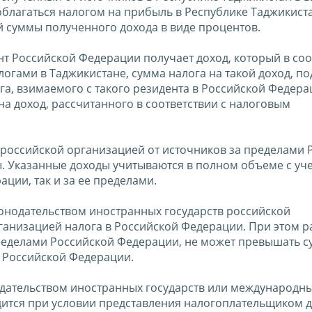
облагаться налогом на прибыль в Республике Таджикист
 суммы полученного дохода в виде процентов.
нт Российской Федерации получает доход, который в соо
огами в Таджикистане, сумма налога на такой доход, п
га, взимаемого с такого резидента в Российской Федера
на доход, рассчитанного в соответствии с налоговым
 российской организацией от источников за пределами 
. Указанные доходы учитываются в полном объеме с уч
ции, так и за ее пределами.
конодательством иностранных государств российской
рганизацией налога в Российской Федерации. При этом 
ределами Российской Федерации, не может превышать с
в Российской Федерации.
нодательством иностранных государств или международн
дится при условии представления налогоплательщиком 