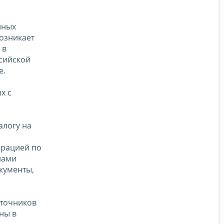
нных
возникает
 в
ссийской
е.
х с
алогу на
арацией по
лами
кументы,
сточников
ны в