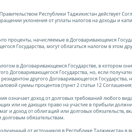
Правительством Республики Таджикистан действует Сог
ащении уклонения от уплаты налогов на доходы и капи
 что проценты, начисляемые в Договаривающемся Госуд
гося Государства, могут облагаться налогом в этом др
налогом в Договаривающемся Государстве, в котором они
того Договаривающегося Государства, но, если получате
 резидентом другого Договаривающегося Государства, н
аловой суммы процентов (пункт 2 статьи 12 Соглашения)
я означает доход от долговых требований любого вида
щих или не дающих право на участие в прибыли должни
маг и доход от облигаций или долговых обязательств, в
 долговым обязательствам.
полученный от источников в Республике Таджикистан в в