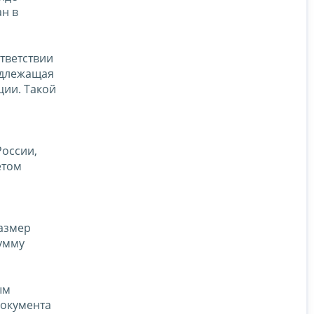
ан в
тветствии
одлежащая
ции. Такой
России,
етом
размер
умму
ым
документа