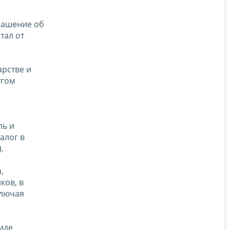
лашение об
тал от
арстве и
угом
ль и
алог в
.
,
ков, в
ключая
иде