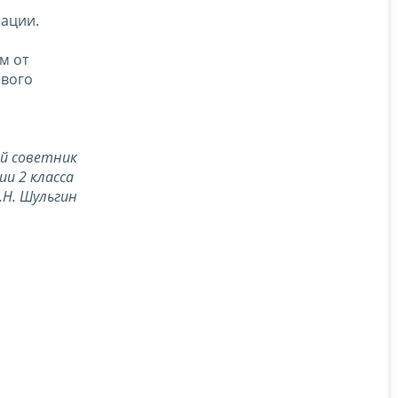
рации.
м от
ового
й советник
ии 2 класса
.Н. Шульгин