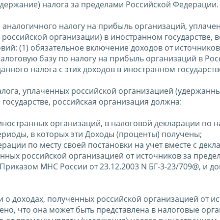
удержание) налога за пределами Российской Федерации.
, аналогичного налогу на прибыль организаций, уплаче
 российской организации) в иностранном государстве, 
й: (1) обязательное включение доходов от источников
 налоговую базу по налогу на прибыль организаций в Ро
данного налога с этих доходов в иностранном государств
алога, уплаченных российской организацией (удержанны
 государстве, российская организация должна:
 иностранных организаций, в налоговой декларации по н
риоды, в которых эти Доходы (проценты) получены;
ерации по месту своей постановки на учет вместе с декл
енных российской организацией от источников за преде
риказом МНС России от 23.12.2003 N БГ-3-23/709@, и до
 о доходах, полученных российской организацией от и
но, что она может быть представлена в налоговые орга