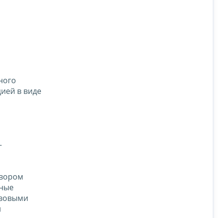
ного
ией в виде
–
овором
иные
авовыми
й