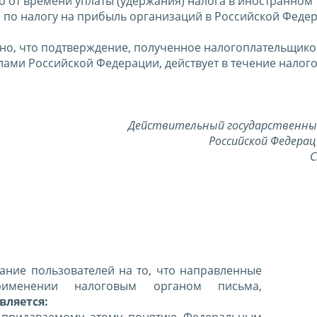
 от времени уплаты (удержания) налога в иностранном
 по налогу на прибыль организаций в Российской Феде
лено, что подтверждение, полученное налогоплательщико
лами Российской Федерации, действует в течение налог
Действительный государственны
Российской Федерац
С
ние пользователей на то, что направленные
именении налоговым органом письма,
вляется:
 придаваемому этому понятию Федеральным