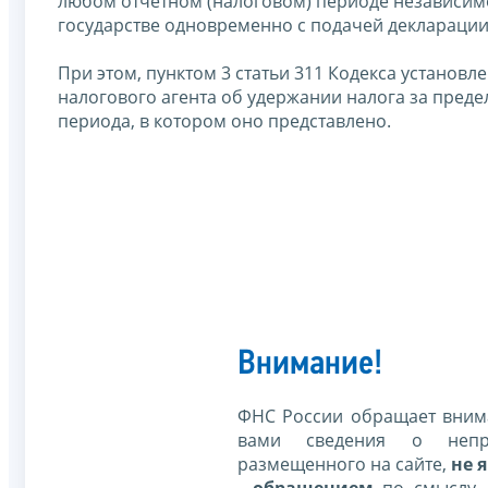
любом отчетном (налоговом) периоде независимо
государстве одновременно с подачей декларации
При этом, пунктом 3 статьи 311 Кодекса установ
налогового агента об удержании налога за преде
периода, в котором оно представлено.
Внимание!
ФНС России обращает внима
вами сведения о непр
размещенного на сайте,
не я
- обращением
по смыслу,