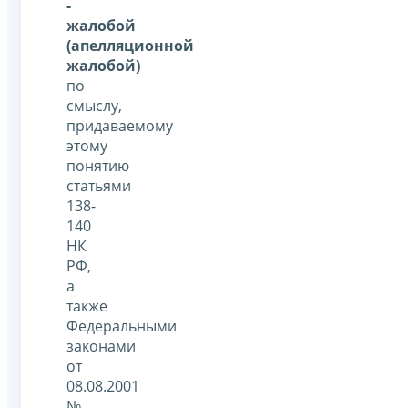
-
жалобой
(апелляционной
жалобой)
по
смыслу,
придаваемому
этому
понятию
статьями
138-
140
НК
РФ,
а
также
Федеральными
законами
от
08.08.2001
№