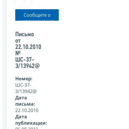
Сообщите о
неприменении
налоговым
органом
Письмо
указанного
от
письма
22.10.2010
№
ШС-37-
3/13942@
Номер:
ШС-37-
3/13942@
Дата
письма:
22.10.2010
Дата
публикации: