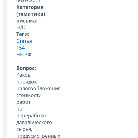
06.09.2011
Категория
(тематика)
письма:
НДС
Теги:
Статья
154
НК РФ
Вопрос:
Каков
порядок
налогообложения
стоимости
работ
по
переработке
давальческого
сырья,
предусмотренных