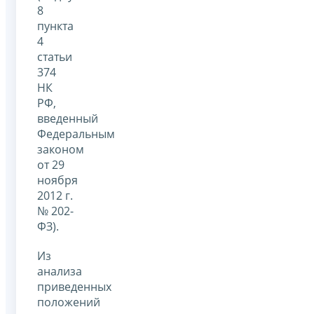
8
пункта
4
статьи
374
НК
РФ,
введенный
Федеральным
законом
от 29
ноября
2012 г.
№ 202-
ФЗ).
Из
анализа
приведенных
положений