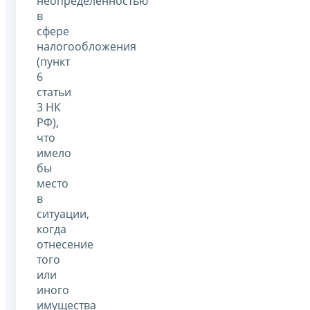
неопределенностью
в
сфере
налогообложения
(пункт
6
статьи
3 НК
РФ),
что
имело
бы
место
в
ситуации,
когда
отнесение
того
или
иного
имущества