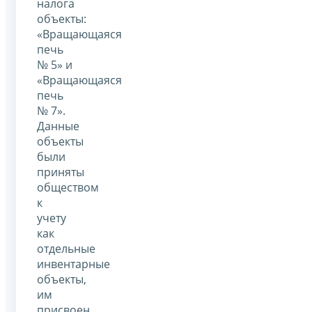
налога
объекты:
«Вращающаяся
печь
№ 5» и
«Вращающаяся
печь
№ 7».
Данные
объекты
были
приняты
обществом
к
учету
как
отдельные
инвентарные
объекты,
им
присвоен