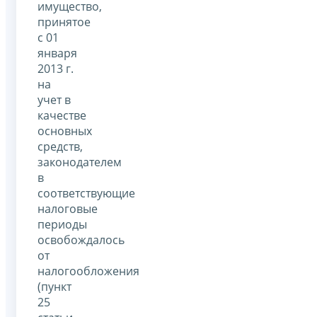
имущество,
принятое
с 01
января
2013 г.
на
учет в
качестве
основных
средств,
законодателем
в
соответствующие
налоговые
периоды
освобождалось
от
налогообложения
(пункт
25