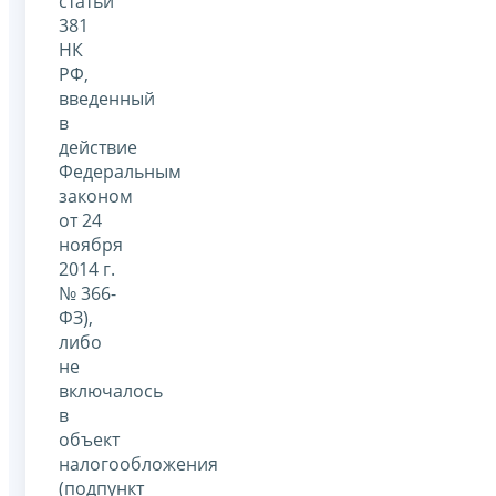
статьи
381
НК
РФ,
введенный
в
действие
Федеральным
законом
от 24
ноября
2014 г.
№ 366-
ФЗ),
либо
не
включалось
в
объект
налогообложения
(подпункт