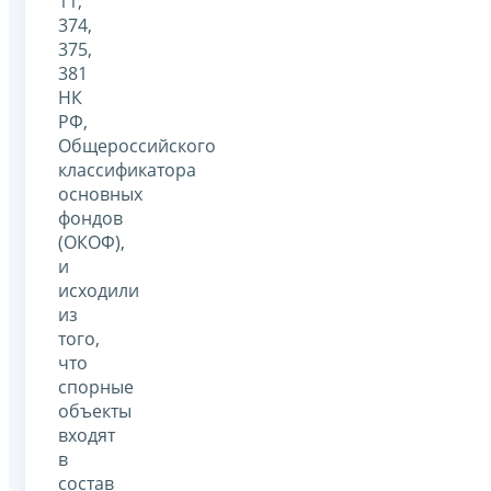
11,
374,
375,
381
НК
РФ,
Общероссийского
классификатора
основных
фондов
(ОКОФ),
и
исходили
из
того,
что
спорные
объекты
входят
в
состав