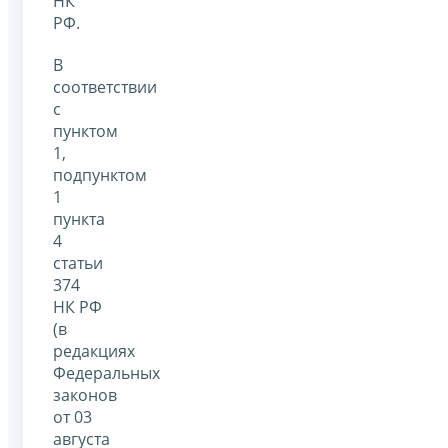
НК
РФ.
В
соответствии
с
пунктом
1,
подпунктом
1
пункта
4
статьи
374
НК РФ
(в
редакциях
Федеральных
законов
от 03
августа