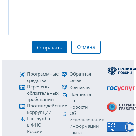
Отмена
Отправить
Программные
Обратная
средства
связь
Перечень
Контакты
обязательных
Подписка
требований
на
Противодействие
новости
коррупции
Об
Госслужба
использовании
в ФНС
информации
России
сайта