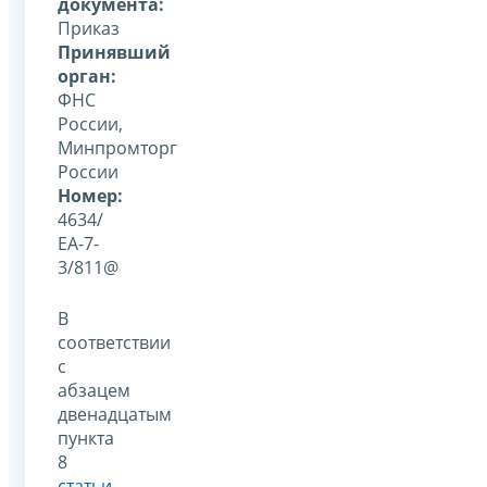
документа:
Приказ
Принявший
орган:
ФНС
России,
Минпромторг
России
Номер:
4634/
ЕА-7-
3/811@
В
соответствии
с
абзацем
двенадцатым
пункта
8
статьи