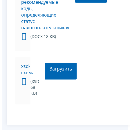
рекомендуемые
коды,
определяющие
статус
налогоплательщика»
(DOCX 18 KB)
xsd-
Загрузить
схема
(XSD
68
KB)