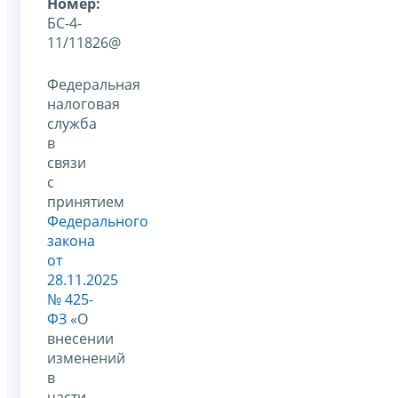
Номер:
БС-4-
11/11826@
Федеральная
налоговая
служба
в
связи
с
принятием
Федерального
закона
от
28.11.2025
№ 425-
ФЗ
«О
внесении
изменений
в
части