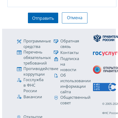
Отмена
Отправить
Программные
Обратная
средства
связь
Перечень
Контакты
обязательных
Подписка
требований
на
Противодействие
новости
коррупции
Об
Госслужба
использовании
в ФНС
информации
России
сайта
Вакансии
Общественный
совет
© 2005-202
ФНС Росси
Открытое