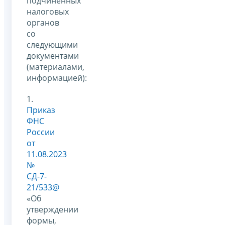
подчинённых
налоговых
органов
со
следующими
документами
(материалами,
информацией):
1.
Приказ
ФНС
России
от
11.08.2023
№
СД-7-
21/533@
«Об
утверждении
формы,