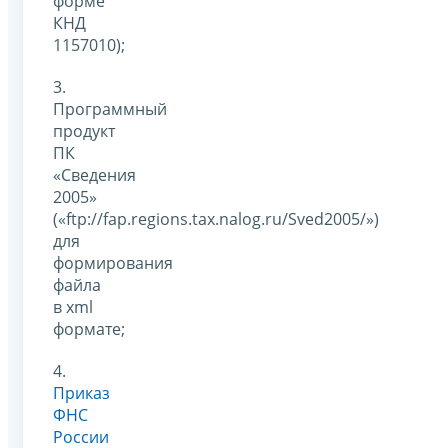
форме
КНД
1157010);
3.
Программный
продукт
ПК
«Сведения
2005»
(«ftp://fap.regions.tax.nalog.ru/Sved2005/»)
для
формирования
файла
в xml
формате;
4.
Приказ
ФНС
России