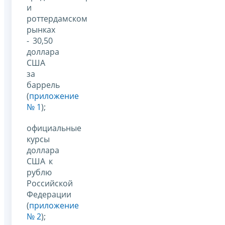
и
роттердамском
рынках
- 30,50
доллара
США
за
баррель
(
приложение
№ 1
);
официальные
курсы
доллара
США к
рублю
Российской
Федерации
(
приложение
№ 2
);