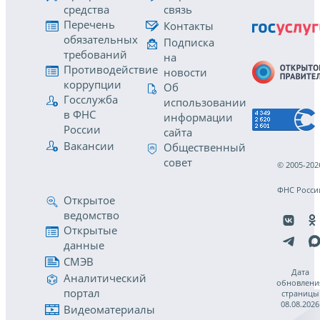
средства
связь
Перечень
Контакты
обязательных
Подписка
требований
на
Противодействие
новости
коррупции
Об
Госслужба
использовании
в ФНС
информации
России
сайта
Вакансии
Общественный
совет
© 2005-202
ФНС Росси
Открытое
ведомство
Открытые
данные
СМЭВ
Дата
Аналитический
обновлени
портал
страницы
08.08.2026
Видеоматериалы