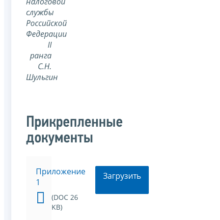
налоговой
службы
Российской
Федерации
II
ранга
С.Н.
Шульгин
Прикрепленные
документы
Приложение
Загрузить
1
(DOC 26
KB)