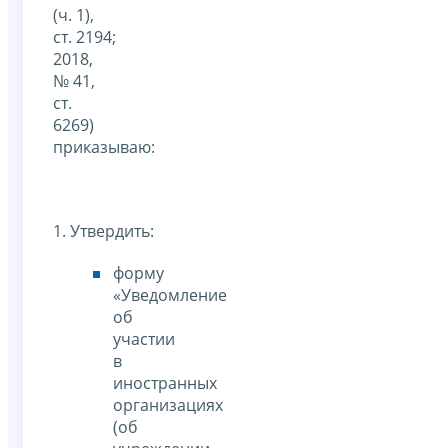
(ч. 1),
ст. 2194;
2018,
№ 41,
ст.
6269)
приказываю:
1. Утвердить:
форму
«Уведомление
об
участии
в
иностранных
организациях
(об