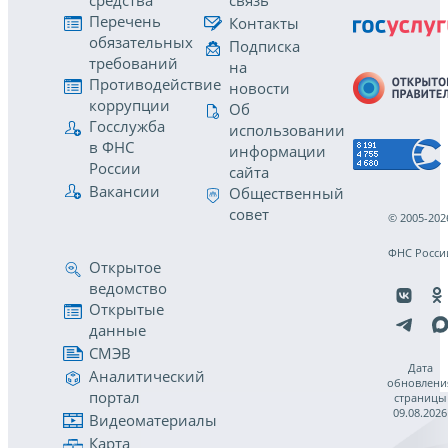
средства
связь
Перечень
Контакты
обязательных
Подписка
требований
на
Противодействие
новости
коррупции
Об
Госслужба
использовании
в ФНС
информации
России
сайта
Вакансии
Общественный
совет
© 2005-202
ФНС Росси
Открытое
ведомство
Открытые
данные
СМЭВ
Дата
Аналитический
обновлени
портал
страницы
09.08.2026
Видеоматериалы
Карта