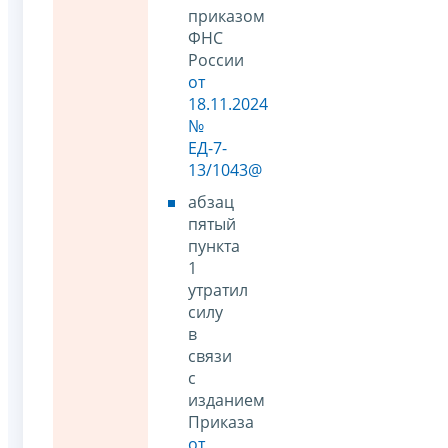
приказом
ФНС
России
от
18.11.2024
№
ЕД-7-
13/1043@
абзац
пятый
пункта
1
утратил
силу
в
связи
с
изданием
Приказа
от