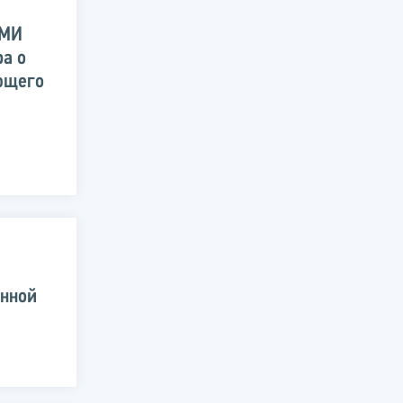
 МИ
ра о
ющего
енной