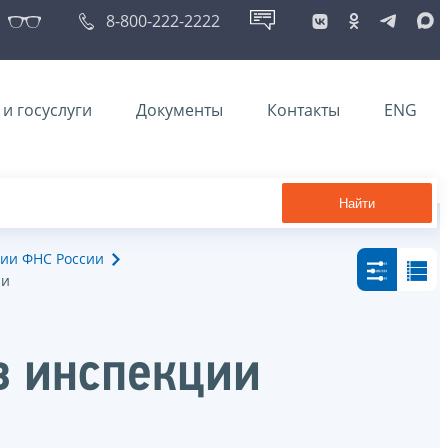
8-800-222-2222
и госуслуги
Документы
Контакты
ENG
Найти
ии ФНС России
ии
в инспекции