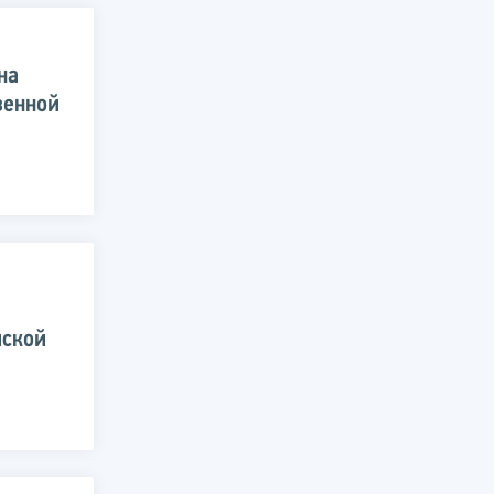
на
венной
йской