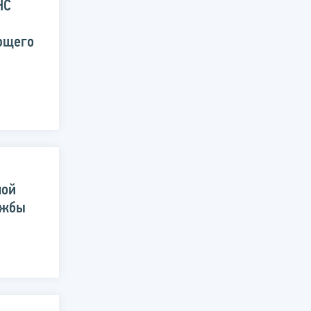
НС
ющего
ной
ужбы