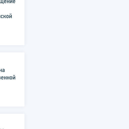
ещение
йской
на
венной