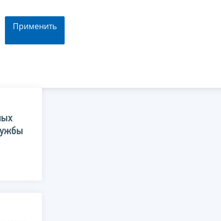
Применить
ных
лужбы