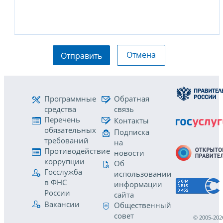
Отмена
Отправить
Программные
Обратная
средства
связь
Перечень
Контакты
обязательных
Подписка
требований
на
Противодействие
новости
коррупции
Об
Госслужба
использовании
в ФНС
информации
России
сайта
Вакансии
Общественный
совет
© 2005-202