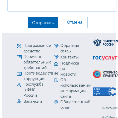
Отмена
Отправить
Программные
Обратная
средства
связь
Перечень
Контакты
обязательных
Подписка
требований
на
Противодействие
новости
коррупции
Об
Госслужба
использовании
в ФНС
информации
России
сайта
Вакансии
Общественный
совет
© 2005-202
ФНС Росси