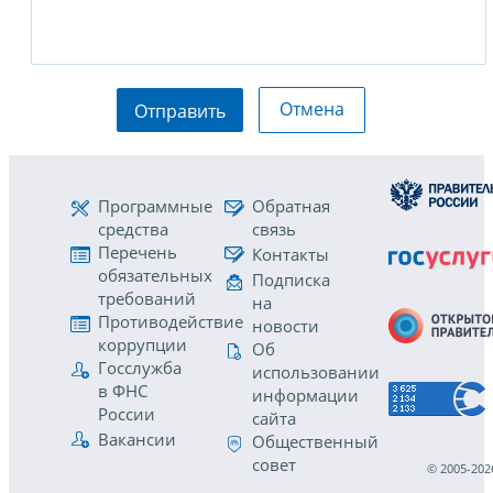
Отмена
Отправить
Программные
Обратная
средства
связь
Перечень
Контакты
обязательных
Подписка
требований
на
Противодействие
новости
коррупции
Об
Госслужба
использовании
в ФНС
информации
России
сайта
Вакансии
Общественный
совет
© 2005-202