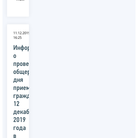
11.12.2019
16:25
Информация
о
проведении
общероссийского
дня
приема
граждан
12
декабря
2019
года
в