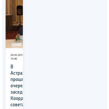
20.05.2019
16:46
В
Астрахани
прошло
очередное
заседание
Координационного
совета