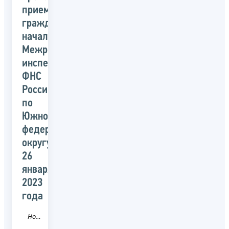
приема
граждан
начальником
Межрегиональной
инспекции
ФНС
России
по
Южному
федеральному
округу
26
января
2023
года
Новость