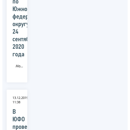
по
Южному
федеральному
округу
24
сентября
2020
года
Новость
13.12.2019
11:38
В
ЮФО
проведено