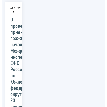
09.11.2023
15:31
О
проведении
приема
граждан
начальником
Межрегиональной
инспекции
ФНС
России
по
Южному
федеральному
округу
23