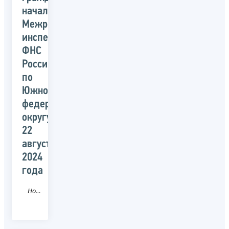
начальником
Межрегиональной
инспекции
ФНС
России
по
Южному
федеральному
округу
22
августа
2024
года
Новость