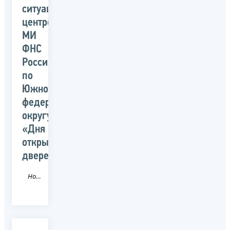
ситуационным
центром
МИ
ФНС
России
по
Южному
федеральному
округу
«Дня
открытых
дверей»
Новость