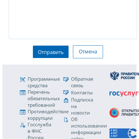
Отмена
Отправить
Программные
Обратная
средства
связь
Перечень
Контакты
обязательных
Подписка
требований
на
Противодействие
новости
коррупции
Об
Госслужба
использовании
в ФНС
информации
России
сайта