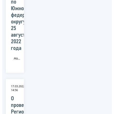
по
Южному
федеральному
округу
25
августа
2022
года
Новость
17.03.2022
14:56
О
проведении
Региональным