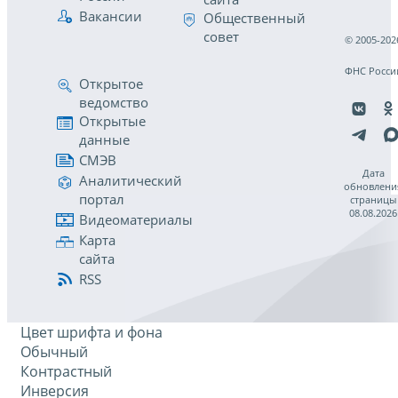
Вакансии
Общественный
совет
© 2005-202
ФНС Росси
Открытое
ведомство
Открытые
данные
СМЭВ
Дата
Аналитический
обновлени
портал
страницы
08.08.2026
Видеоматериалы
Карта
сайта
RSS
Цвет шрифта и фона
Обычный
Контрастный
Инверсия