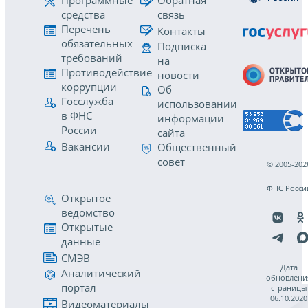
Программные
Обратная
средства
связь
Перечень
Контакты
обязательных
Подписка
требований
на
Противодействие
новости
коррупции
Об
Госслужба
использовании
в ФНС
информации
России
сайта
Вакансии
Общественный
совет
© 2005-202
ФНС Росси
Открытое
ведомство
Открытые
данные
СМЭВ
Дата
Аналитический
обновлени
портал
страницы
06.10.2020
Видеоматериалы