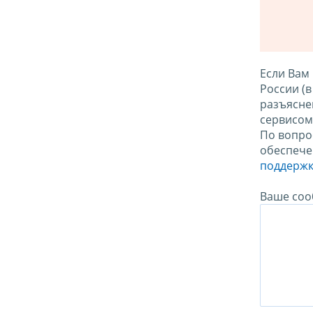
Если Вам
России (
разъясне
сервисо
По вопро
обеспече
поддержк
Ваше соо