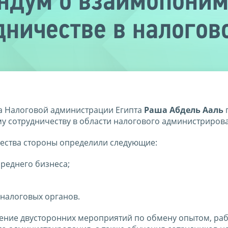
ндум о взаимопоним
дничестве в налогов
а Налоговой администрации Египта
Раша Абдель Ааль
 сотрудничеству в области налогового администриров
чества стороны определили следующие:
реднего бизнеса;
налоговых органов.
дение двусторонних мероприятий по обмену опытом, ра