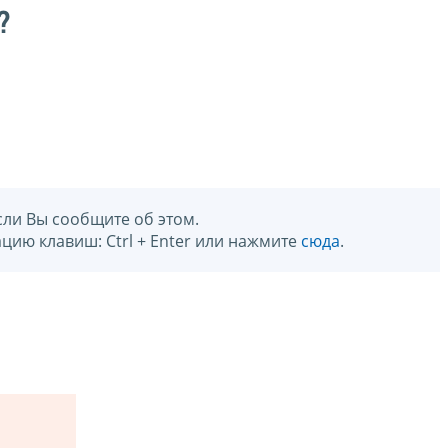
?
сли Вы сообщите об этом.
цию клавиш: Ctrl + Enter или нажмите
сюда
.