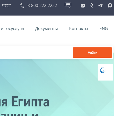
8-800-222-2222
и госуслуги
Документы
Контакты
ENG
Найти
я Египта