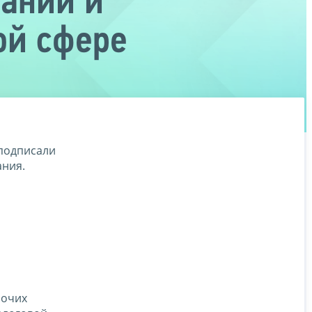
ании и
ой сфере
подписали
ания.
бочих