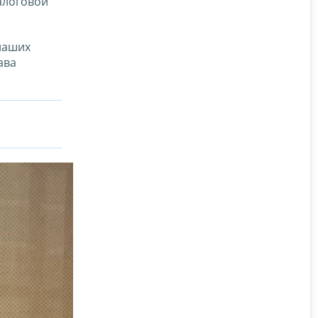
алоговой
наших
ава