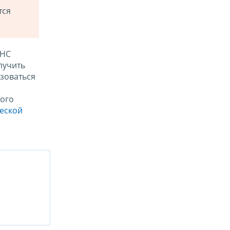
тся
ФНС
лучить
зоваться
ого
ческой