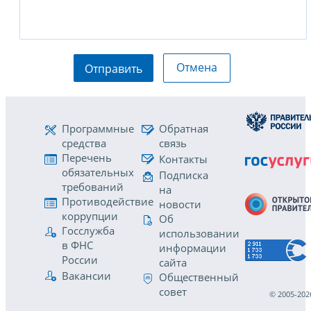
Отмена
Отправить
Программные
Обратная
средства
связь
Перечень
Контакты
обязательных
Подписка
требований
на
Противодействие
новости
коррупции
Об
Госслужба
использовании
в ФНС
информации
России
сайта
Вакансии
Общественный
совет
© 2005-202