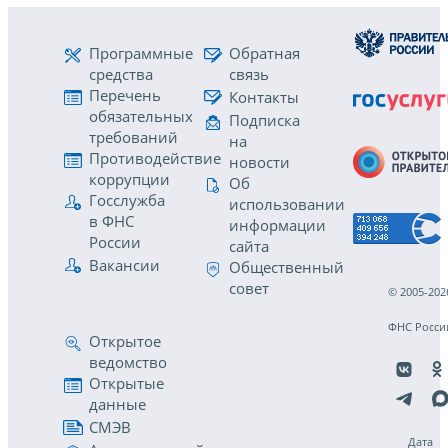
Программные
Обратная
средства
связь
Перечень
Контакты
обязательных
Подписка
требований
на
Противодействие
новости
коррупции
Об
Госслужба
использовании
в ФНС
информации
России
сайта
Вакансии
Общественный
совет
© 2005-202
ФНС Росси
Открытое
ведомство
Открытые
данные
СМЭВ
Дата