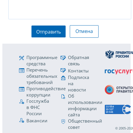
Отмена
Отправить
Программные
Обратная
средства
связь
Перечень
Контакты
обязательных
Подписка
требований
на
Противодействие
новости
коррупции
Об
Госслужба
использовании
в ФНС
информации
России
сайта
Вакансии
Общественный
совет
© 2005-202