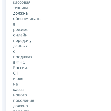
кассовая
техника
должна
обеспечивать
в
режиме
онлайн
передачу
данных
о
продажах
в ФНС
России.
С 1
июля
на
кассы
нового
поколения
должно