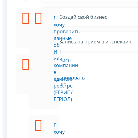
Создай свой бизнес
Я
Я
хочу
хочу
стать
проверить
ИП
данные
Запись на прием в инспекцию
об
ИП
или
Все сервисы
Я
компании
хочу
в
зарегистрировать
едином
компанию
реестре
(ЕГРИП/
ЕГРЮЛ)
Я
хочу