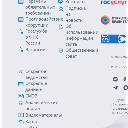
Перечень
Контакты
обязательных
Подписка
требований
на
Противодействие
новости
коррупции
Об
Госслужба
использовании
в ФНС
информации
России
сайта
Вакансии
Общественный
совет
© 2005-202
ФНС Росси
Открытое
ведомство
Открытые
данные
СМЭВ
Дата
Аналитический
обновлени
портал
страницы
07.11.2025
Видеоматериалы
Карта
сайта