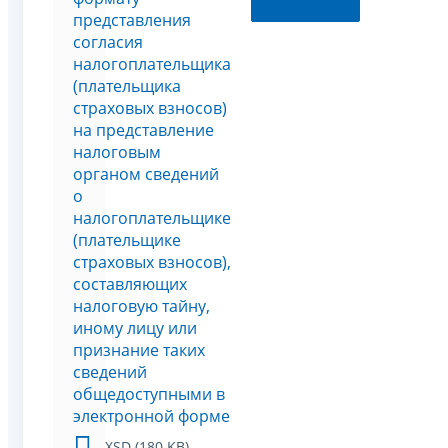
представления
согласия
налогоплательщика
(плательщика
страховых взносов)
на представление
налоговым
органом сведений
о
налогоплательщике
(плательщике
страховых взносов),
составляющих
налоговую тайну,
иному лицу или
признание таких
сведений
общедоступными в
электронной форме
XSD (180 KB)