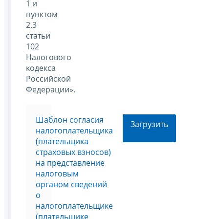
1 и
пунктом
2.3
статьи
102
Налогового
кодекса
Российской
Федерации».
Шаблон согласия
Загрузить
налогоплательщика
(плательщика
страховых взносов)
на представление
налоговым
органом сведений
о
налогоплательщике
(плательщике