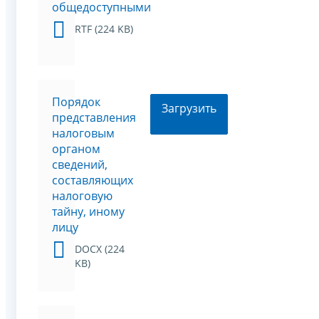
общедоступными
RTF (224 KB)
Порядок
Загрузить
представления
налоговым
органом
сведений,
составляющих
налоговую
тайну, иному
лицу
DOCX (224
KB)