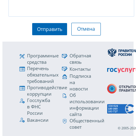
Отмена
Отправить
Программные
Обратная
средства
связь
Перечень
Контакты
обязательных
Подписка
требований
на
Противодействие
новости
коррупции
Об
Госслужба
использовании
в ФНС
информации
России
сайта
Вакансии
Общественный
совет
© 2005-202