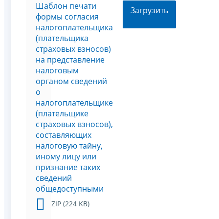
Шаблон печати
Загрузить
формы согласия
налогоплательщика
(плательщика
страховых взносов)
на представление
налоговым
органом сведений
о
налогоплательщике
(плательщике
страховых взносов),
составляющих
налоговую тайну,
иному лицу или
признание таких
сведений
общедоступными
ZIP (224 KB)