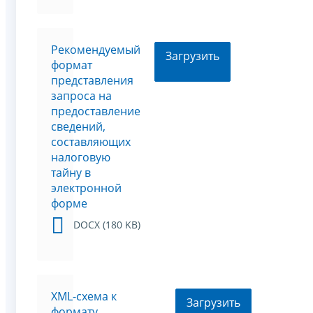
Рекомендуемый
Загрузить
формат
представления
запроса на
предоставление
сведений,
составляющих
налоговую
тайну в
электронной
форме
DOCX (180 KB)
XML-схема к
Загрузить
формату