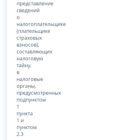
представление
сведений
о
налогоплательщике
(плательщике
страховых
взносов),
составляющих
налоговую
тайну,
в
налоговые
органы,
предусмотренных
подпунктом
1
пункта
1 и
пунктом
2.3