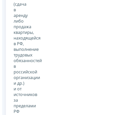
(сдача
в
аренду
либо
продажа
квартиры,
находящейся
в РФ,
выполнение
трудовых
обязанностей
в
российской
организации
и др.)
и от
источников
за
пределами
РФ