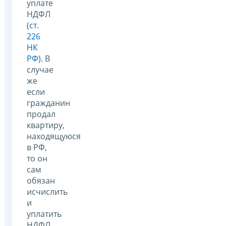
уплате
НДФЛ
(
ст.
226
НК
РФ
). В
случае
же
если
гражданин
продал
квартиру,
находящуюся
в РФ,
то он
сам
обязан
исчислить
и
уплатить
НДФЛ,