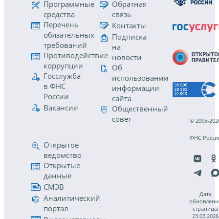
Программные
Обратная
средства
связь
Перечень
Контакты
обязательных
Подписка
требований
на
Противодействие
новости
коррупции
Об
Госслужба
использовании
в ФНС
информации
России
сайта
Вакансии
Общественный
совет
© 2005-202
ФНС Росси
Открытое
ведомство
Открытые
данные
СМЭВ
Дата
Аналитический
обновлени
портал
страницы
23.03.2026