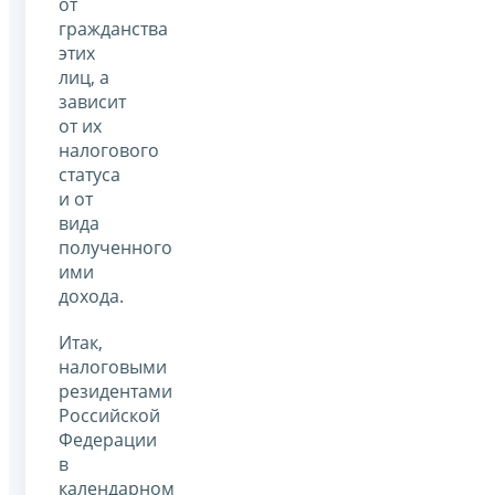
от
гражданства
этих
лиц, а
зависит
от их
налогового
статуса
и от
вида
полученного
ими
дохода.
Итак,
налоговыми
резидентами
Российской
Федерации
в
календарном