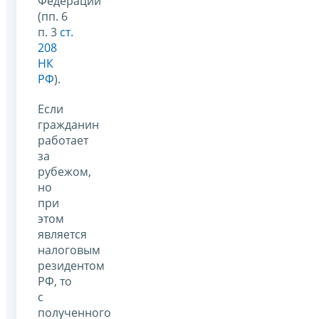
Федерации
(пп. 6
п. 3
ст.
208
НК
РФ
).
Если
гражданин
работает
за
рубежом,
но
при
этом
является
налоговым
резидентом
РФ, то
с
полученного