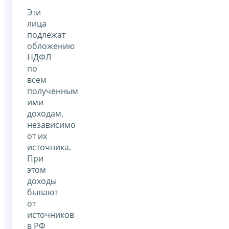
Эти
лица
подлежат
обложению
НДФЛ
по
всем
полученным
ими
доходам,
независимо
от их
источника.
При
этом
доходы
бывают
от
источников
в РФ