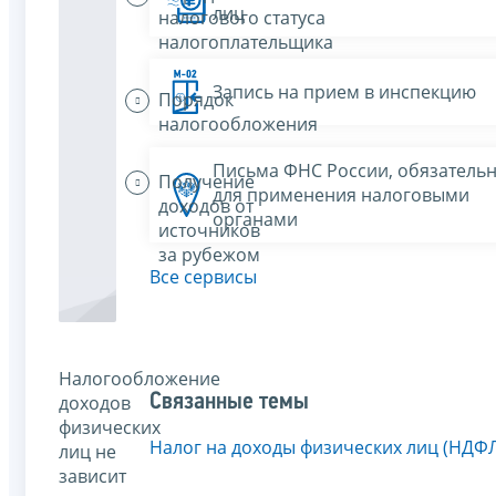
лиц
налогового статуса
налогоплательщика
Запись на прием в инспекцию
Порядок
налогообложения
Письма ФНС России, обязатель
Получение
для применения налоговыми
доходов от
органами
источников
за рубежом
Все сервисы
Налогообложение
Связанные темы
доходов
физических
Налог на доходы физических лиц (НДФ
лиц не
зависит