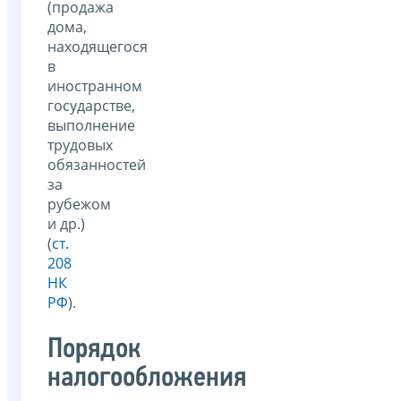
(продажа
дома,
находящегося
в
иностранном
государстве,
выполнение
трудовых
обязанностей
за
рубежом
и др.)
(
ст.
208
НК
РФ
).
Порядок
налогообложения