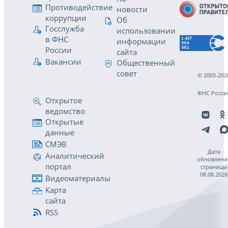
Противодействие
новости
коррупции
Об
Госслужба
использовании
в ФНС
информации
России
сайта
Вакансии
Общественный
совет
© 2005-202
ФНС Росси
Открытое
ведомство
Открытые
данные
СМЭВ
Дата
Аналитический
обновлени
портал
страницы
08.08.2026
Видеоматериалы
Карта
сайта
RSS