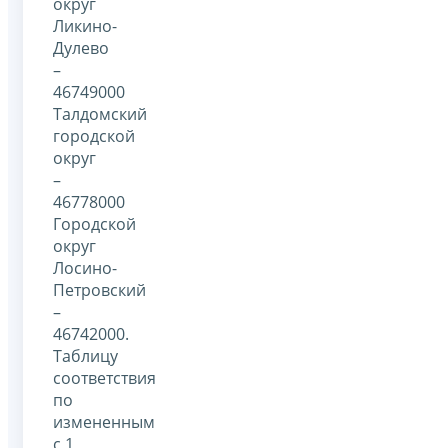
округ
Ликино-
Дулево
–
46749000
Талдомский
городской
округ
–
46778000
Городской
округ
Лосино-
Петровский
–
46742000.
Таблицу
соответствия
по
измененным
с 1