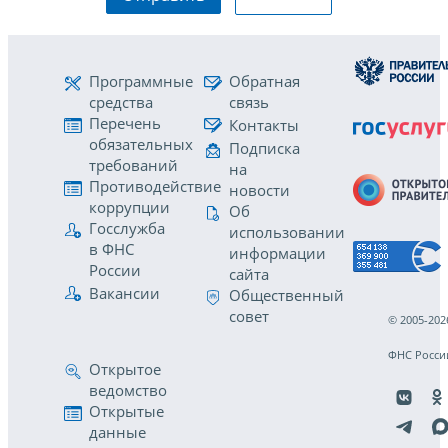
Программные
Обратная
средства
связь
Перечень
Контакты
обязательных
Подписка
требований
на
Противодействие
новости
коррупции
Об
Госслужба
использовании
в ФНС
информации
России
сайта
Вакансии
Общественный
совет
© 2005-202
ФНС Росси
Открытое
ведомство
Открытые
данные