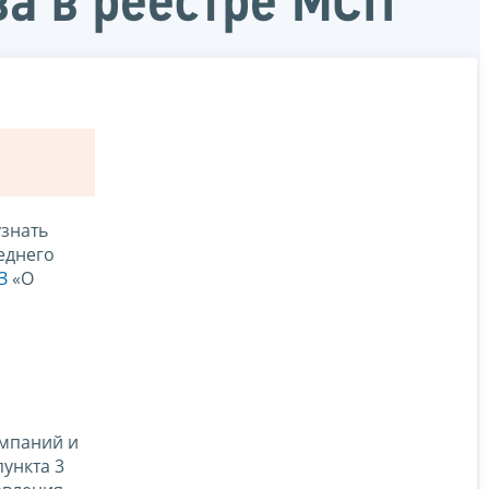
а в реестре МСП
узнать
еднего
З
«О
омпаний и
ункта 3