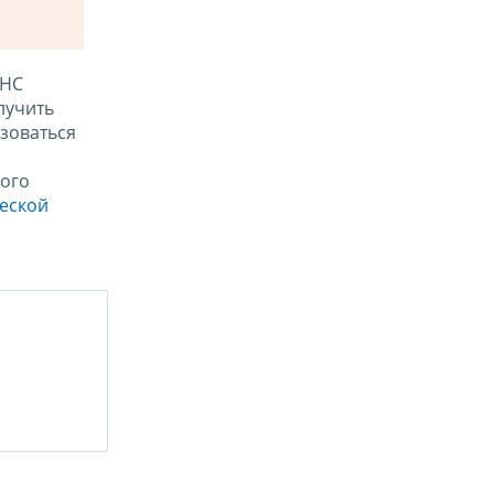
ФНС
лучить
зоваться
ого
ческой