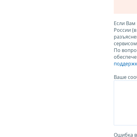
Если Вам
России (
разъясне
сервисо
По вопро
обеспече
поддержк
Ваше соо
Ошибка в 