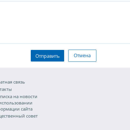
Отмена
Отправить
атная связь
такты
писка на новости
использовании
ормации сайта
ественный совет