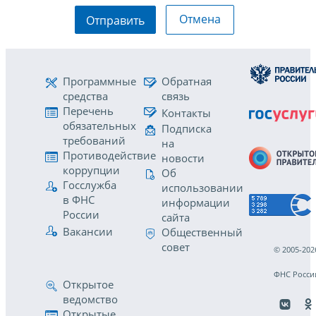
Отмена
Отправить
Программные
Обратная
средства
связь
Перечень
Контакты
обязательных
Подписка
требований
на
Противодействие
новости
коррупции
Об
Госслужба
использовании
в ФНС
информации
России
сайта
Вакансии
Общественный
совет
© 2005-202
ФНС Росси
Открытое
ведомство
Открытые