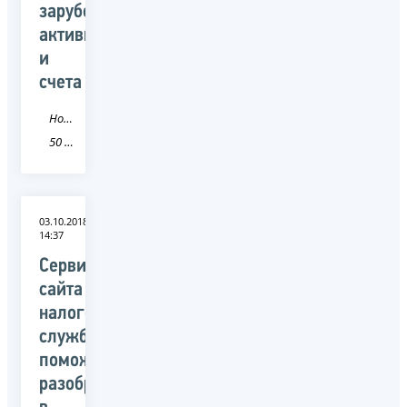
зарубежные
активы
и
счета
Новость
50 Московская область
03.10.2018
14:37
Сервис
сайта
налоговой
службы
поможет
разобраться