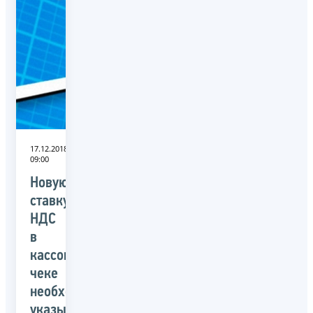
17.12.2018
09:00
Новую
ставку
НДС
в
кассовом
чеке
необходимо
указывать