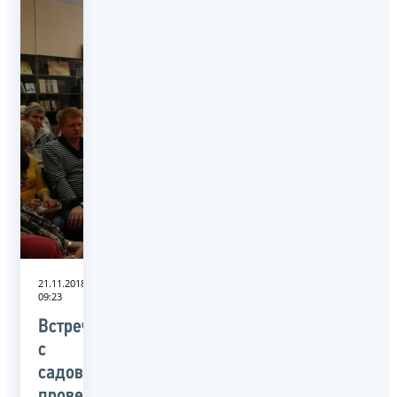
21.11.2018
09:23
Встречу
с
садоводами
провели