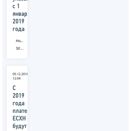
с 1
января
2019
года
Новость
50 Московская область
05.12.2018
12:04
С
2019
года
плательщики
ЕСХН
будут