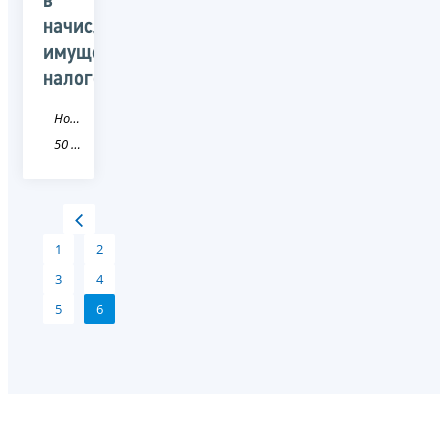
в
начислении
имущественных
налогов
Новость
50 Московская область
1
2
3
4
5
6