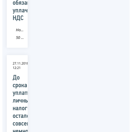
обязаны
уплачивать
НДС
Новость
50 Московская область
27.11.2018
12:21
До
срока
уплаты
личных
налогов
осталось
совсем
немного