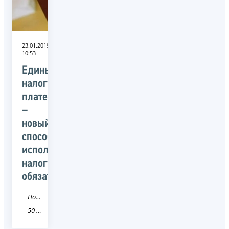
23.01.2019
10:53
Единый
налоговый
платеж
–
новый
способ
исполнения
налоговых
обязательств
Новость
50 Московская область