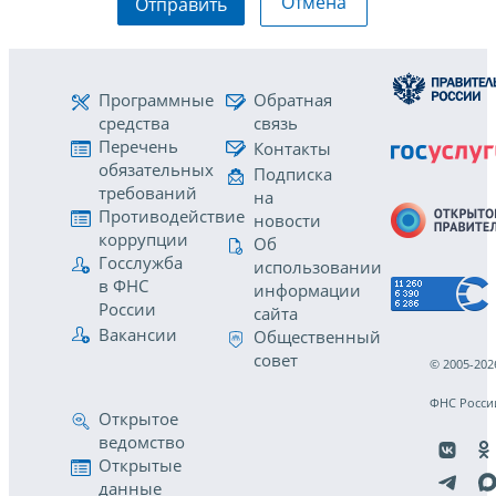
Отмена
Отправить
Программные
Обратная
средства
связь
Перечень
Контакты
обязательных
Подписка
требований
на
Противодействие
новости
коррупции
Об
Госслужба
использовании
в ФНС
информации
России
сайта
Вакансии
Общественный
совет
© 2005-202
ФНС Росси
Открытое
ведомство
Открытые
данные