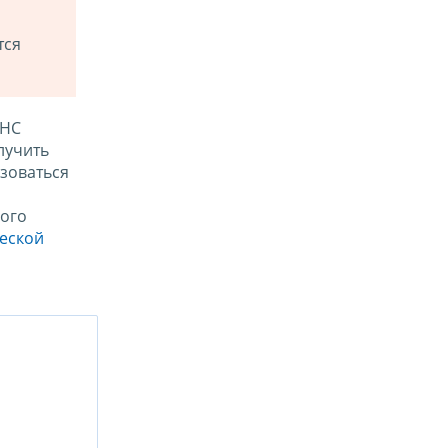
тся
ФНС
лучить
зоваться
ого
ческой