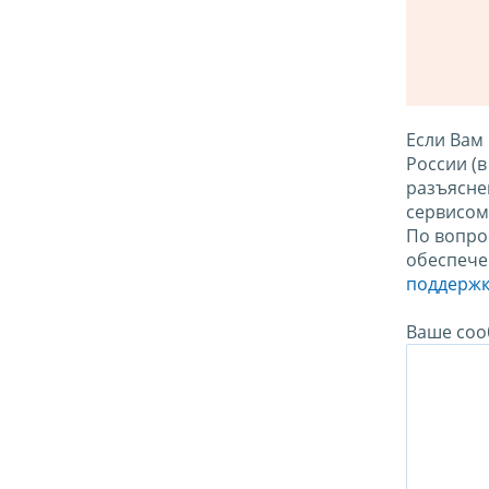
Если Вам
России (
разъясне
сервисо
По вопро
обеспече
поддержк
Ваше соо