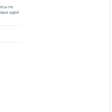
росы по
овых идей