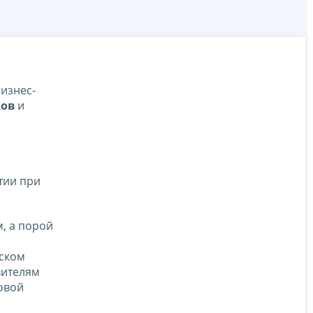
изнес-
ков
и
тии при
, а порой
дском
вителям
овой