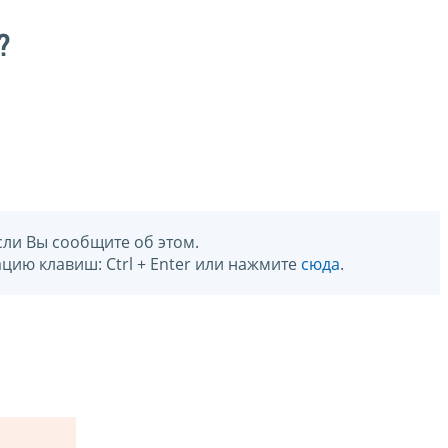
?
сли Вы сообщите об этом.
цию клавиш: Ctrl + Enter или нажмите
сюда
.