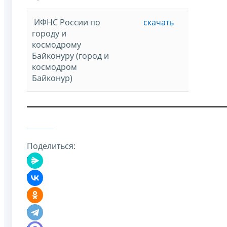
ИФНС России по
скачать
городу и
космодрому
Байконуру (город и
космодром
Байконур)
Поделиться: