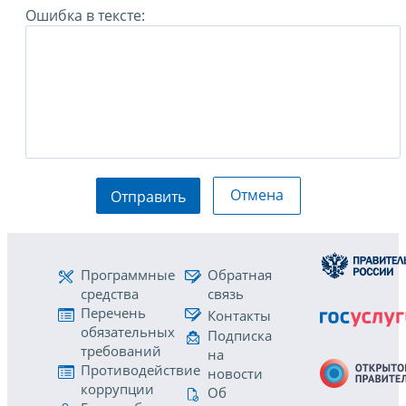
Ошибка в тексте:
Отмена
Отправить
Программные
Обратная
средства
связь
Перечень
Контакты
обязательных
Подписка
требований
на
Противодействие
новости
коррупции
Об