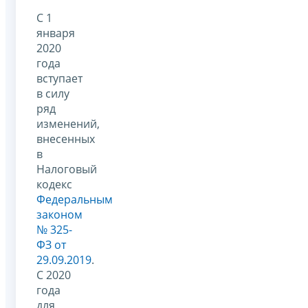
С 1
января
2020
года
вступает
в силу
ряд
изменений,
внесенных
в
Налоговый
кодекс
Федеральным
законом
№ 325-
ФЗ от
29.09.2019
.
С 2020
года
для