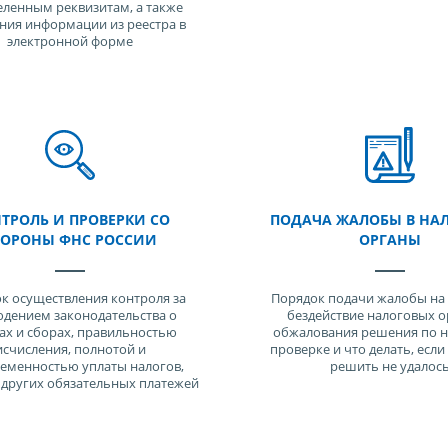
ленным реквизитам, а также
ния информации из реестра в
электронной форме
ТРОЛЬ И ПРОВЕРКИ СО
ПОДАЧА ЖАЛОБЫ В НА
ТОРОНЫ ФНС РОССИИ
ОРГАНЫ
к осуществления контроля за
Порядок подачи жалобы на 
дением законодательства о
бездействие налоговых о
ах и сборах, правильностью
обжалования решения по 
исчисления, полнотой и
проверке и что делать, есл
еменностью уплаты налогов,
решить не удалос
 других обязательных платежей